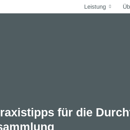
Leistung
Üb
raxistipps für die Durc
rsammlung