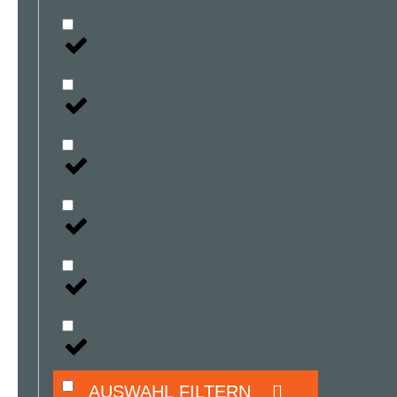
Arbeitgeberinnen und Arbeitgeber
Architekturbüros
Bauherren
Bauunternehmen
Beratende Unternehmen
Compliance-Beauftragte
AUSWAHL FILTERN